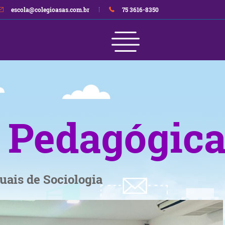
escola@colegioasas.com.br
75 3616-8350
s Pedagógic
uais de Sociologia