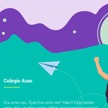
Colégio Asas
Era uma vez… Êpa! Era uma vez? Não!!! Está sendo
uma, dez… muitas vezes. Afinal, esse começo você já